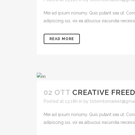
Mei ad ipsum nonumy. Quis putant sea ut. Cons
adipiscing ius, vix ea albucius iracundia necessit
READ MORE
02 OTT
CREATIVE FREE
Posted at 13:18h
in
by
totemtomarket@gmai
Mei ad ipsum nonumy. Quis putant sea ut. Cons
adipiscing ius, vix ea albucius iracundia necessit