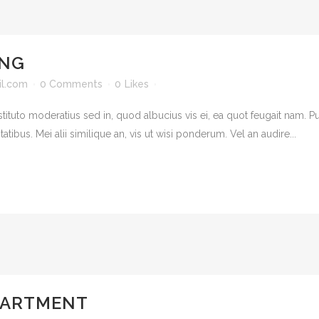
ING
l.com
0 Comments
0
Likes
tituto moderatius sed in, quod albucius vis ei, ea quot feugait nam.
atibus. Mei alii similique an, vis ut wisi ponderum. Vel an audire...
PARTMENT