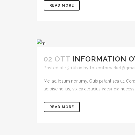
READ MORE
02 OTT
INFORMATION 
Posted at 13:10h
in
by
totemtomarket@gmai
Mei ad ipsum nonumy. Quis putant sea ut. Cons
adipiscing ius, vix ea albucius iracundia necessit
READ MORE