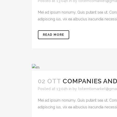
Posted at 13:04h
in
by
totemtomarket@gmai
Mei ad ipsum nonumy. Quis putant sea ut. Cons
adipiscing ius, vix ea albucius iracundia necessit
READ MORE
02 OTT
COMPANIES AN
Posted at 13:02h
in
by
totemtomarket@gmai
Mei ad ipsum nonumy. Quis putant sea ut. Cons
adipiscing ius, vix ea albucius iracundia necessit