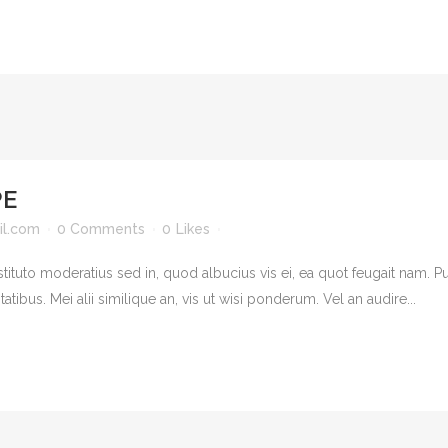
PE
l.com
0 Comments
0
Likes
tituto moderatius sed in, quod albucius vis ei, ea quot feugait nam.
atibus. Mei alii similique an, vis ut wisi ponderum. Vel an audire...