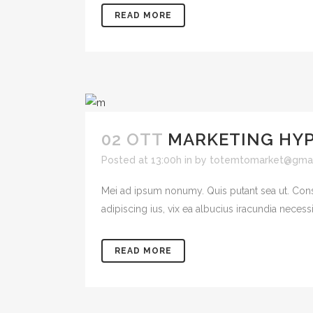
READ MORE
02 OTT
MARKETING HY
Posted at 13:00h
in
by
totemtomarket@gmai
Mei ad ipsum nonumy. Quis putant sea ut. Cons
adipiscing ius, vix ea albucius iracundia necessit
READ MORE