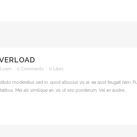
OVERLOAD
l.com
0 Comments
0
Likes
tituto moderatius sed in, quod albucius vis ei, ea quot feugait nam.
atibus. Mei alii similique an, vis ut wisi ponderum. Vel an audire...