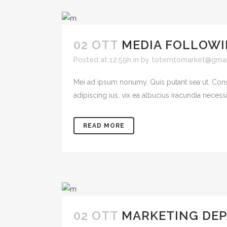
02 OTT
MEDIA FOLLOW
Posted at 12:59h
in
by
totemtomarket@gmai
Mei ad ipsum nonumy. Quis putant sea ut. Cons
adipiscing ius, vix ea albucius iracundia necessit
READ MORE
02 OTT
MARKETING DE