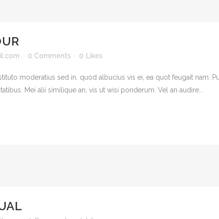
OUR
l.com
0 Comments
0
Likes
tituto moderatius sed in, quod albucius vis ei, ea quot feugait nam.
atibus. Mei alii similique an, vis ut wisi ponderum. Vel an audire...
SUAL