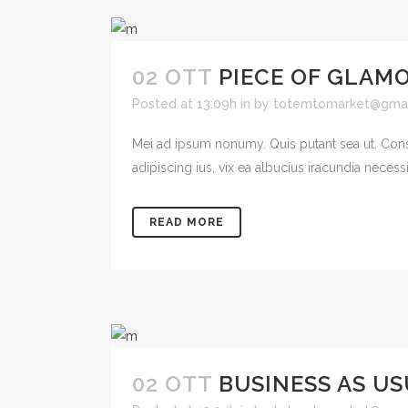
02 OTT
PIECE OF GLAM
Posted at 13:09h
in
by
totemtomarket@gmai
Mei ad ipsum nonumy. Quis putant sea ut. Cons
adipiscing ius, vix ea albucius iracundia necessit
READ MORE
02 OTT
BUSINESS AS U