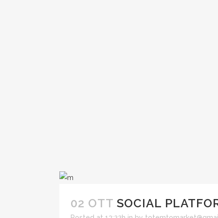
02 OTT
SOCIAL PLATFO
Posted at 13:22h
in
by
totemtomarket@gmai